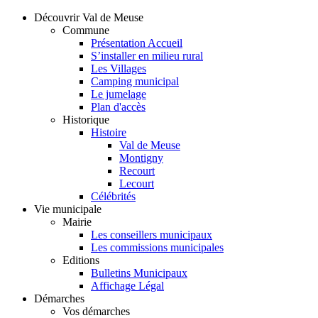
Découvrir Val de Meuse
Commune
Présentation Accueil
S’installer en milieu rural
Les Villages
Camping municipal
Le jumelage
Plan d'accès
Historique
Histoire
Val de Meuse
Montigny
Recourt
Lecourt
Célébrités
Vie municipale
Mairie
Les conseillers municipaux
Les commissions municipales
Editions
Bulletins Municipaux
Affichage Légal
Démarches
Vos démarches