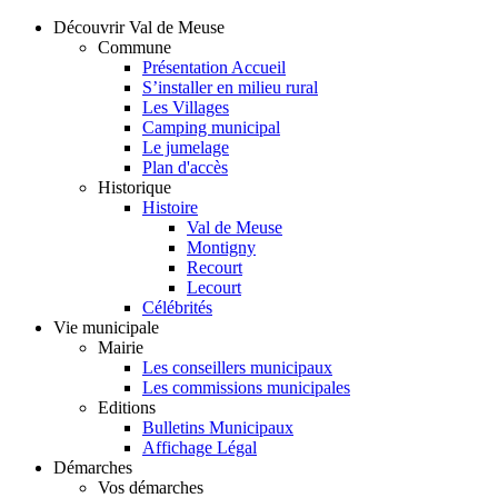
Découvrir Val de Meuse
Commune
Présentation Accueil
S’installer en milieu rural
Les Villages
Camping municipal
Le jumelage
Plan d'accès
Historique
Histoire
Val de Meuse
Montigny
Recourt
Lecourt
Célébrités
Vie municipale
Mairie
Les conseillers municipaux
Les commissions municipales
Editions
Bulletins Municipaux
Affichage Légal
Démarches
Vos démarches