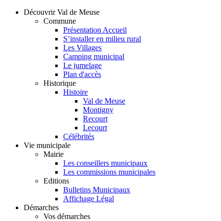
Découvrir Val de Meuse
Commune
Présentation Accueil
S’installer en milieu rural
Les Villages
Camping municipal
Le jumelage
Plan d'accès
Historique
Histoire
Val de Meuse
Montigny
Recourt
Lecourt
Célébrités
Vie municipale
Mairie
Les conseillers municipaux
Les commissions municipales
Editions
Bulletins Municipaux
Affichage Légal
Démarches
Vos démarches