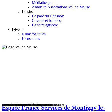
Médiathèque
Annuaire Associations Val de Meuse
Loisirs
Le parc du Chesnoy
Circuits et balades
La foire agricole
Divers
Numéros utiles
Liens utiles
Lécourt - entrée et place de l'église
Lécourt entrée - Lénizeul route Lavilleneuve
Lénizeul centre - La Mairie
Maulain rue Moncelles - Église
Montigny le Roi accès église - Maulain ancien lavoir
Montigny le Roi vue village - Eglise vue arrière
Provenchère-sur-Meuse places de l'église et mairie
Provenchère-sur-Meuse pont - Ravennefontaine la grand'rue
Ravennefontaine la grand'rue - Église et monument aux Morts
Espace France Services de Montigny-le-