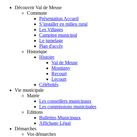
Découvrir Val de Meuse
Commune
Présentation Accueil
S’installer en milieu rural
Les Villages
Camping municipal
Le jumelage
Plan d'accès
Historique
Histoire
Val de Meuse
Montigny
Recourt
Lecourt
Célébrités
Vie municipale
Mairie
Les conseillers municipaux
Les commissions municipales
Editions
Bulletins Municipaux
Affichage Légal
Démarches
Vos démarches