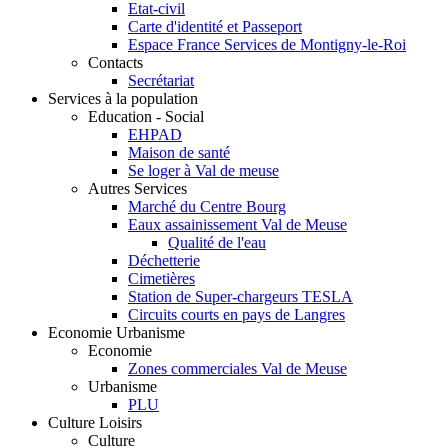
Etat-civil
Carte d'identité et Passeport
Espace France Services de Montigny-le-Roi
Contacts
Secrétariat
Services à la population
Education - Social
EHPAD
Maison de santé
Se loger à Val de meuse
Autres Services
Marché du Centre Bourg
Eaux assainissement Val de Meuse
Qualité de l'eau
Déchetterie
Cimetières
Station de Super-chargeurs TESLA
Circuits courts en pays de Langres
Economie Urbanisme
Economie
Zones commerciales Val de Meuse
Urbanisme
PLU
Culture Loisirs
Culture