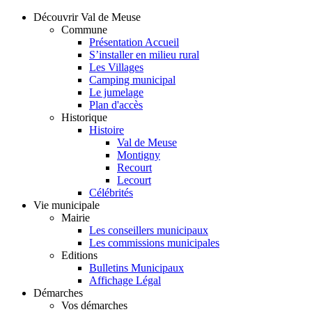
Découvrir Val de Meuse
Commune
Présentation Accueil
S’installer en milieu rural
Les Villages
Camping municipal
Le jumelage
Plan d'accès
Historique
Histoire
Val de Meuse
Montigny
Recourt
Lecourt
Célébrités
Vie municipale
Mairie
Les conseillers municipaux
Les commissions municipales
Editions
Bulletins Municipaux
Affichage Légal
Démarches
Vos démarches