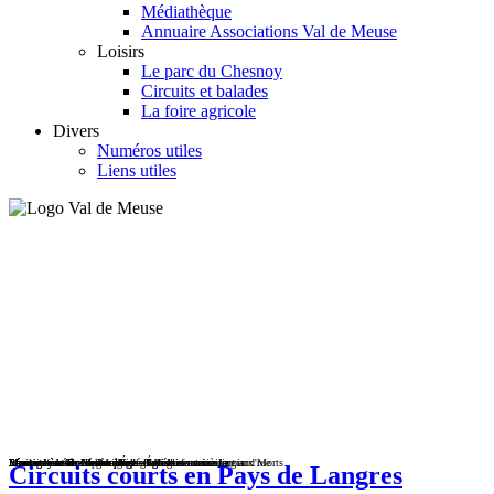
Médiathèque
Annuaire Associations Val de Meuse
Loisirs
Le parc du Chesnoy
Circuits et balades
La foire agricole
Divers
Numéros utiles
Liens utiles
Lécourt - entrée et place de l'église
Lécourt entrée - Lénizeul route Lavilleneuve
Lénizeul centre - La Mairie
Maulain rue Moncelles - Église
Montigny le Roi accès église - Maulain ancien lavoir
Montigny le Roi vue village - Eglise vue arrière
Provenchère-sur-Meuse places de l'église et mairie
Provenchère-sur-Meuse pont - Ravennefontaine la grand'rue
Ravennefontaine la grand'rue - Église et monument aux Morts
Circuits courts en Pays de Langres