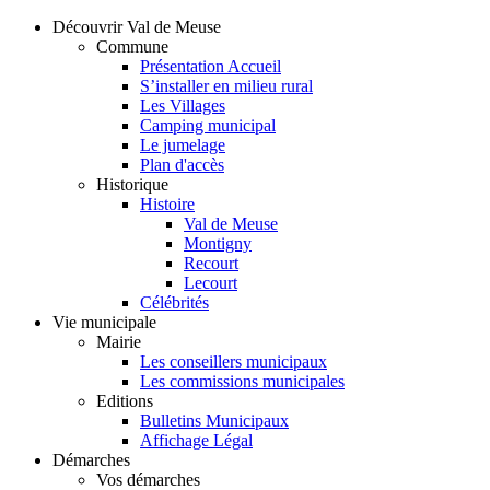
Découvrir Val de Meuse
Commune
Présentation Accueil
S’installer en milieu rural
Les Villages
Camping municipal
Le jumelage
Plan d'accès
Historique
Histoire
Val de Meuse
Montigny
Recourt
Lecourt
Célébrités
Vie municipale
Mairie
Les conseillers municipaux
Les commissions municipales
Editions
Bulletins Municipaux
Affichage Légal
Démarches
Vos démarches