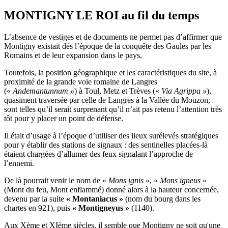
MONTIGNY LE ROI au fil du temps
L’absence de vestiges et de documents ne permet pas d’affirmer que
Montigny existait dès l’époque de la conquête des Gaules par les
Romains et de leur expansion dans le pays.
Toutefois, la position géographique et les caractéristiques du site, à
proximité de la grande voie romaine de Langres
(«
Andemantunnum »
) à Toul, Metz et Trèves («
Via Agrippa »
),
quasiment traversée par celle de Langres à la Vallée du Mouzon,
sont telles qu’il serait surprenant qu’il n’ait pas retenu l’attention très
tôt pour y placer un point de défense.
Il était d’usage à l’époque d’utiliser des lieux surélevés stratégiques
pour y établir des stations de signaux : des sentinelles placées-là
étaient chargées d’allumer des feux signalant l’approche de
l’ennemi.
De là pourrait venir le nom de «
Mons ignis
», «
Mons igneus
»
(Mont du feu, Mont enflammé) donné alors à la hauteur concernée,
devenu par la suite
« Montaniacus »
(nom du bourg dans les
chartes en 921), puis
« Montigneyus »
(1140).
Aux Xème et XIème siècles, il semble que Montigny ne soit qu'une