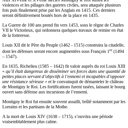
violences et les pillages des guerres civiles, sera attaquée plusieurs
fois puis finalement prise par les Anglais en 1415. Ces derniers
seront définitivement boutés hors de la place en 1435.
La Guerre de 100 ans prend fin vers 1453, sous le règne de Charles
VII le Victorieux, qui ordonnera quelques travaux de remise en état
de la forteresse.
Louis XII dit le Père du Peuple (1462 - 1515) construira la citadelle,
er
dont les défenses seront encore augmentées sous François 1
(1494
– 1547).
En 1635, Richelieu (1585 – 1642) fit valoir auprès du roi Louis XIII
«
qu’il était dangereux de disséminer ses forces dans une quantité de
petites places servant d’objectifs à l’ennemi et incapables d’opposer
une résistance sérieuse
» et le convainquit de démanteler le château
de Montigny le Roi. Les fortifications furent rasées, laissant le bourg
ouvert sans défense aux incursions de l’ennemi.
Montigny le Roi fut ensuite souvent assailli, brûlé notamment par les
Lorrains et les partisans de la Mothe.
A la mort de Louis XIV (1638 – 1715), s’ouvrira une période
vraisemblablement plus calme.